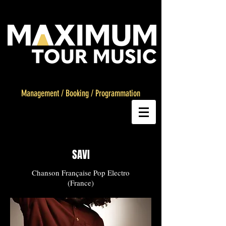
Management
/
Booking
/
Programmation
SAVI
Chanson Française Pop Electro
(France)