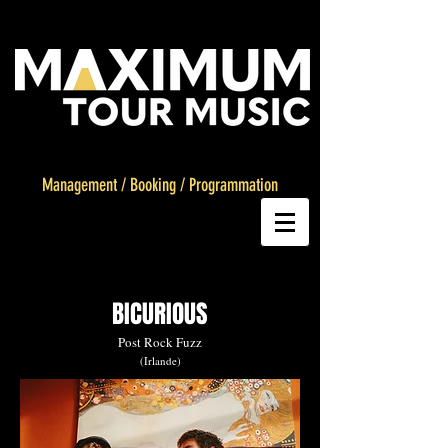
Management
/
Booking
/
Programmation
BICURIOUS
Post Rock Fuzz
(Irlande)