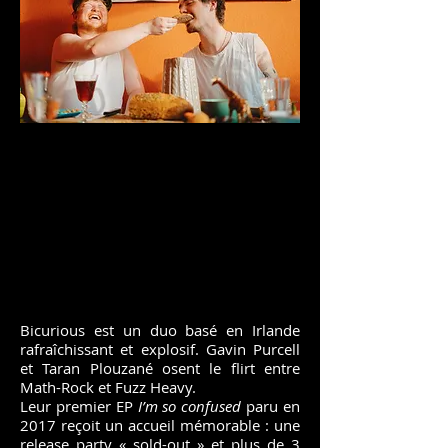
Bicurious est un duo basé en Irlande
rafraîchissant et explosif. Gavin Purcell
et Taran Plouzané osent le flirt entre
Math-Rock et Fuzz Heavy.
Leur premier EP
I’m so confused
paru en
2017 reçoit un accueil mémorable : une
release party « sold-out » et plus de 3