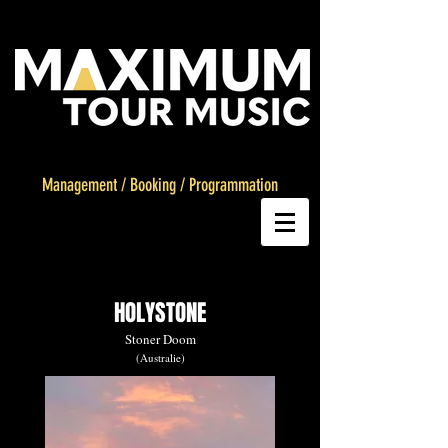
Management
/
Booking
/
Programmation
HOLYSTONE
Stoner Doom
(Australie)