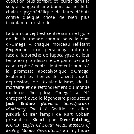
évolution plus sombre et lourde dans le
son, échangeant une bonne partie de la
chaleur psychédélique de leurs débuts
contre quelque chose de bien plus
troublant et existentiel.
L’album-concept est centré sur une figure
de fin du monde connue sous le nom
d’«Omega », chaque morceau reflétant
l’expérience d’un personnage différent
face à l’approche de l’apocalypse et leur
tentation grandissante de participer à la
catastrophe à venir - lentement soumis à
la promesse apocalyptique d’Omega.
Explorant les thèmes de l’anxiété, de la
dépression, de l’existentialisme, de la
mortalité et de l’effondrement du monde
moderne “Accepting Omega” a été
enregistré avec le légendaire producteur
Jack Endino
(Nirvana, Soundgarden,
Mudhoney, Tad…)
à Seattle en allant
jusqu’à utiliser l’ampli de Kurt Cobain
présent sur Bleach, puis
Dave Catching
(QOTSA, Eagles Of Death Metal, Masters of
Reality, Mondo Generator…)
au mythique